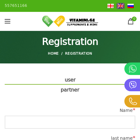
557651166
0
Registration
HOME
REGISTRATION
user
partner
*
Name
*
last name