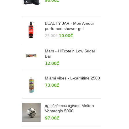
96.00
₾
BEAUTY JAR - Mon Amour
perfumed shower gel
10.00
₾
25.00
₾
Mars - HiProtein Low Sugar
Bar
12.00
₾
Miami vibes - L-carnitine 2500
73.00
₾
ფეხბურთის ბურთი Molten
Vontaggio 5000
97.00
₾