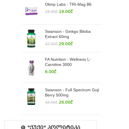
Olimp Labs - TRI-Mag B6
19.00
₾
28.00
₾
Swanson - Ginkgo Biloba
Extract 60mg
29.00
₾
42.00
₾
FA Nutrition - Wellness L-
Carnitine 3000
6.00
₾
Swanson - Full Spectrum Goji
Berry 500mg
26.00
₾
38.00
₾
🍪 "ქუქი" პოლიტიკა