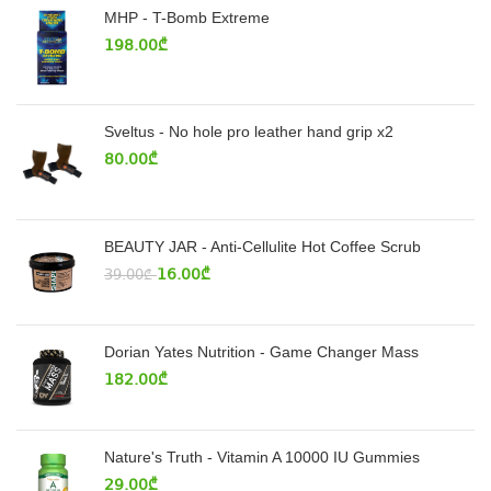
MHP - T-Bomb Extreme
198.00
₾
Sveltus - No hole pro leather hand grip x2
80.00
₾
BEAUTY JAR - Anti-Cellulite Hot Coffee Scrub
16.00
₾
39.00
₾
Dorian Yates Nutrition - Game Changer Mass
182.00
₾
Nature's Truth - Vitamin A 10000 IU Gummies
29.00
₾