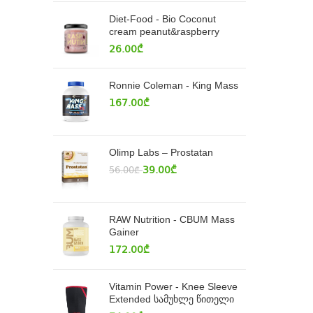
Diet-Food - Bio Coconut
cream peanut&raspberry
26.00
₾
Ronnie Coleman - King Mass
167.00
₾
Olimp Labs – Prostatan
39.00
₾
56.00
₾
RAW Nutrition - CBUM Mass
Gainer
172.00
₾
Vitamin Power - Knee Sleeve
Extended სამუხლე წითელი