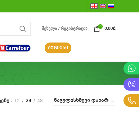
0
ᲨᲔᲡᲕᲚᲐ / ᲠᲔᲒᲘᲡᲢᲠᲐᲪᲘᲐ
0.00
₾
ᲐᲥᲪᲘᲔᲑᲘ
ვენე
12
24
48