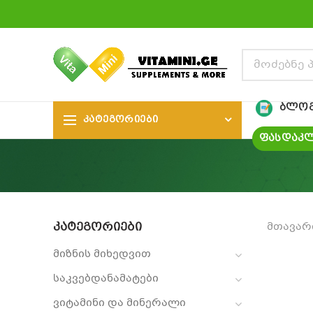
ᲑᲚᲝ
ᲙᲐᲢᲔᲒᲝᲠᲘᲔᲑᲘ
ᲤᲐᲡᲓᲐᲙᲚ
ᲙᲐᲢᲔᲒᲝᲠᲘᲔᲑᲘ
მთავარ
მიზნის მიხედვით
საკვებდანამატები
ვიტამინი და მინერალი